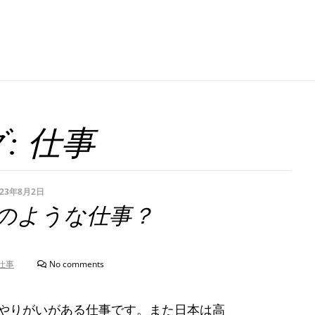
:
仕事
023年8月2日
のような仕事？
仕事
No comments
やりがいがある仕事です。また日本は高