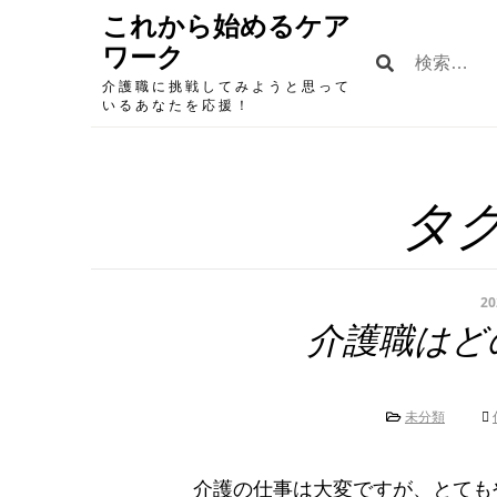
Skip
これから始めるケア
to
ワーク
検
content
索:
介護職に挑戦してみようと思って
いるあなたを応援！
タグ
2
介護職はど
未分類
介護の仕事は大変ですが、とても